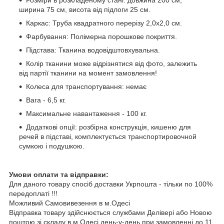
Розміри в розкладеному стані: довжина 200 см,
ширина 75 см, висота від підлоги 25 см.
Каркас: Труба квадратного перерізу 2,0х2,0 см.
Фарбування: Полімерна порошкове покриття.
Підстава: Тканина водовідштовхувальна.
Колір тканини може відрізнятися від фото, залежить
від партії тканини на момент замовлення!
Колеса для транспортування: немає
Вага - 6,5 кг.
Максимальне навантаження - 100 кг.
Додаткові опції: розбірна конструкція, кишеню для
речей в підставі, комплектується транспортировочной
сумкою і подушкою.
Умови оплати та відправки:
Для даного товару спосіб доставки Укрпошта - тільки по 100%
передоплаті !!!
Можливий Самовивезення в м.Одесі
Відправка товару здійснюється службами Делівері або Новою
поштою зі складу в м.Одесі день-у-день при замовленні до 11