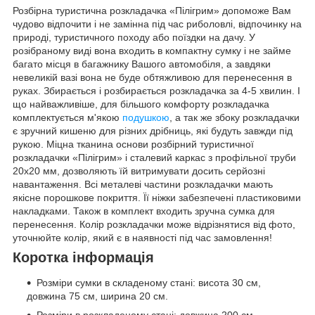
Розбірна туристична розкладачка «Пілігрим» допоможе Вам
чудово відпочити і не замінна під час риболовлі, відпочинку на
природі, туристичного походу або поїздки на дачу. У
розібраному виді вона входить в компактну сумку і не займе
багато місця в багажнику Вашого автомобіля, а завдяки
невеликій вазі вона не буде обтяжливою для перенесення в
руках. Збирається і розбирається розкладачка за 4-5 хвилин. І
що найважливіше, для більшого комфорту розкладачка
комплектується м'якою
подушкою
, а так же збоку розкладачки
є зручний кишеню для різних дрібниць, які будуть завжди під
рукою. Міцна тканина основи розбірний туристичної
розкладачки «Пілігрим» і сталевий каркас з профільної труби
20х20 мм, дозволяють їй витримувати досить серйозні
навантаження. Всі металеві частини розкладачки мають
якісне порошкове покриття. Її ніжки забезпечені пластиковими
накладками. Також в комплект входить зручна сумка для
перенесення. Колір розкладачки може відрізнятися від фото,
уточнюйте колір, який є в наявності під час замовлення!
Коротка інформація
Розміри сумки в складеному стані: висота 30 см,
довжина 75 см, ширина 20 см.