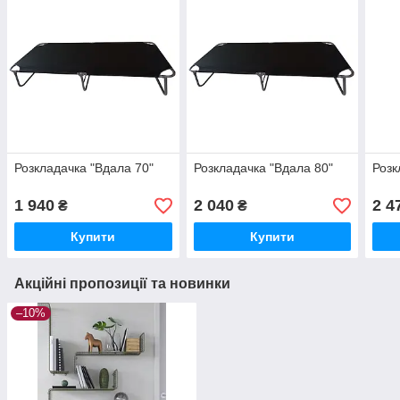
Розкладачка "Вдала 70"
Розкладачка "Вдала 80"
Розк
1 940
2 040
2 4
₴
₴
Купити
Купити
Акційні пропозиції та новинки
–10%