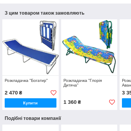
З цим товаром також замовляють
Розкладачка "Богатир"
Розкладачка "Глорія
Розк
Дитяча"
Аван
2 470
3 3
₴
1 360
₴
Купити
Подібні товари компанії