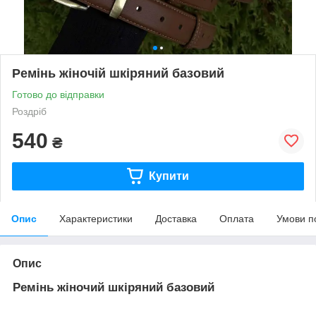
Ремінь жіночій шкіряний базовий
Готово до відправки
Роздріб
540
₴
Купити
Опис
Характеристики
Доставка
Оплата
Умови п
Опис
Ремінь жіночий шкіряний базовий