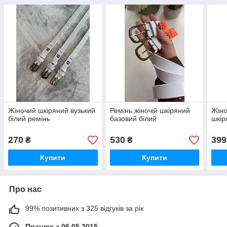
Жіночий шкіряний вузький
Ремінь жіночій шкіряний
Жіно
білий ремінь
базовий білий
шкір
270
530
399
₴
₴
Купити
Купити
Про нас
99% позитивних з 325 відгуків за рік
Працює з 06.05.2015