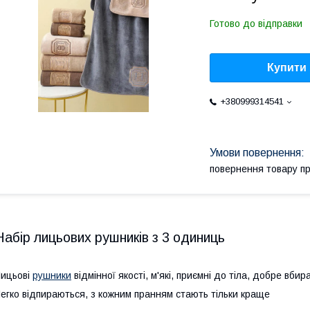
Готово до відправки
Купити
+380999314541
повернення товару п
Набір лицьових рушників з 3 одиниць
ицьові
рушники
відмінної якості, м'які, приємні до тіла, добре вби
егко відпираються, з кожним пранням стають тільки краще