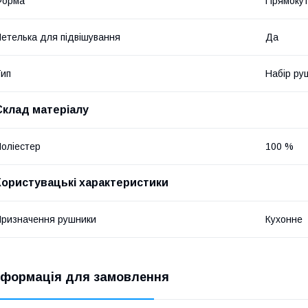
Форма
Прямоку
етелька для підвішування
Да
ип
Набір ру
Склад матеріалу
оліестер
100 %
Користувацькі характеристики
ризначення рушники
Кухонне
нформація для замовлення