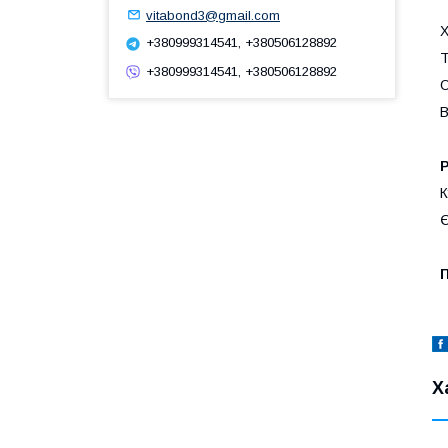
vitabond3@gmail.com
Х
+380999314541, +380506128892
Т
+380999314541, +380506128892
О
В
Р
К
Є
Х