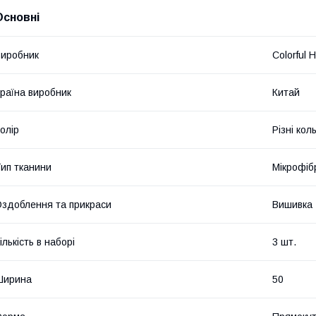
Основні
иробник
Colorful 
раїна виробник
Китай
олір
Різні кол
ип тканини
Мікрофіб
здоблення та прикраси
Вишивка
ількість в наборі
3 шт.
Ширина
50