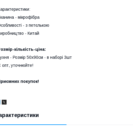
арактеристики:
канина - мікрофібра
собливості - з петєлькою
иробництво - Китай
озмір-кількість-ціна:
ухня - Розмір 50х90см - в наборі 3шт
 опт, уточнюйте!
Приємних покупок!
арактеристики