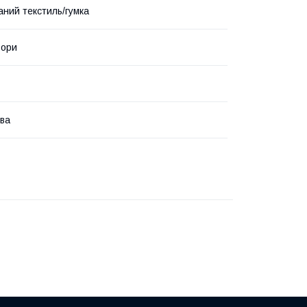
аний текстиль/гумка
ьори
ва