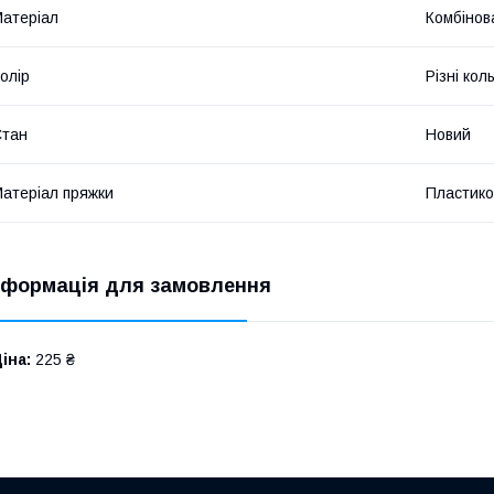
атеріал
Комбінов
олір
Різні кол
Стан
Новий
атеріал пряжки
Пластико
нформація для замовлення
іна:
225 ₴