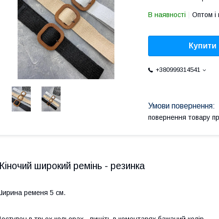
В наявності
Оптом і 
Купити
+380999314541
повернення товару п
Жіночий широкий ремінь - резинка
ирина ременя 5 см.
оступен в трьох кольорах - пишіть в коментарях бажаний колір