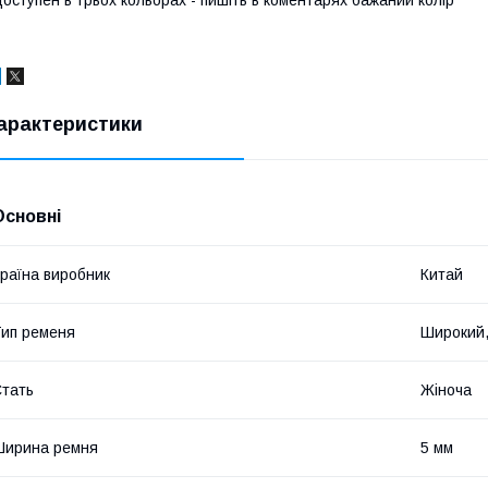
арактеристики
Основні
раїна виробник
Китай
ип ременя
Широкий,
тать
Жіноча
Ширина ремня
5 мм