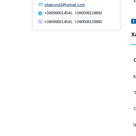
vitabond3@gmail.com
+380999314541, +380506128892
+380999314541, +380506128892
Х
К
Т
С