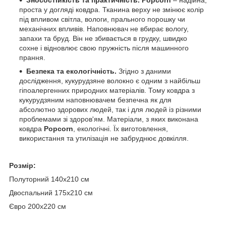
Зносостійкість та практичність. Popcorn
– надійна,
проста у догляді ковдра. Тканина верху не змінює колір
під впливом світла, вологи, прального порошку чи
механічних впливів. Наповнювач не вбирає вологу,
запахи та бруд. Він не збивається в грудку, швидко
сохне і відновлює свою пружність після машинного
прання.
Безпека та екологічність.
Згідно з даними
дослідження, кукурудзяне волокно є одним з найбільш
гіпоалергенних природних матеріалів. Тому ковдра з
кукурудзяним наповнювачем безпечна як для
абсолютно здорових людей, так і для людей із різними
проблемами зі здоров'ям. Матеріали, з яких виконана
ковдра
Popcorn
, екологічні. Їх виготовлення,
використання та утилізація не забруднює довкілля.
Розмір:
Полуторний 140х210 см
Двоспальний 175х210 см
Євро 200х220 см