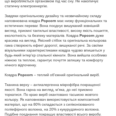
що виробляється організмом під час сну. Не накопичує
статичну електроенергію.
Завдяки оригінальному дизайну та незвичайному складу
наповнювача ковдра
Popcorn
має низку функціональних та
естетичних переваг. Вона поєднує вишуканий зовнішній
вигляд, приємні тактильні властивості, високу якість пошиття,
екологічність та безпеку матеріалів. Ковдра
Popcorn
дуже
красива на вигляд. Якісний стібок та оригінальна кольорова
гама створюють ефект дорогої, вишуканої речі. За своїми
візуальними характеристиками ковдра чудово впишеться у
будь-який інтер'єр спальної кімнати. Вона вийшла особливо
ніжною та теплою, гарантує почуття затишку та комфорту
нічного відпочинку.
Ковдра
Popcorn
– теплий об'ємний оригінальний виріб.
Тканина верху – антиалергенна мікрофібра покращеної
якості. Вона гарна на вигляд, м'яка, до неї приємно
торкатися. По краю виріб окантовано тасьмою жовтого
кольору. Як наповнювач використовується композитний
матеріал, що на 80% складається з силіконізованого
поліефірного волокна, на 20% з кукурудзяного волокна.
Подібне поєднання покращує властивості всього виробу.