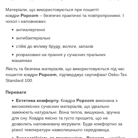
Матеріали, що використовуються при пошитті
ковдри
Popcorn
– безпечні практичні та повітропроникні. І
чохол і наповнювач:
антиалергенні
антибактеріальні
стійкі до впливу бруду, вологи, запахів
розраховані на прання у сучасних пральних
машинках
Якість та безпека матеріалів, що використовуються під час
пошиття ковдри
Popcorn
, підтверджує сертифікат Oeko-Tex
Standard 100.
Переваги
:
Естетика комфорту.
Ковдра
Popcorn
виконана з
високоякісних сучасних матеріалів, що ідеально
замінюють натуральні. Вона тепла, вишукана, зручна
для сну. Ковдра якісно та густо прошита, що не
дозволить наповнювачу мігрувати. Буде комфортно за
різної температури навколишнього середовища.