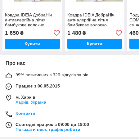
Ковдра IDEIA ДобраНіч
Ковдра IDEIA ДобраНіч
Под
антиалергійна літня
антиалергійна літня
COM
бамбукове волокно
бамбукове волокно
см ч
200*220 євро
170*210 двоспальна
блис
1 650
1 480
460
₴
₴
анти
Купити
Купити
Про нас
99% позитивних з 326 відгуків за рік
Працює з 06.05.2015
м. Харків
Харків, Україна
Контакти
Сьогодні працює з 09:00 до 19:00
Показати весь графік роботи