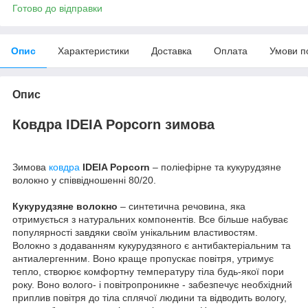
Готово до відправки
Опис
Характеристики
Доставка
Оплата
Умови п
Опис
Ковдра IDEIA Popcorn зимова
Зимова
ковдра
IDEIA Popcorn
– поліефірне та кукурудзяне
волокно у співвідношенні 80/20.
Кукурудзяне волокно
– синтетична речовина, яка
отримується з натуральних компонентів. Все більше набуває
популярності завдяки своїм унікальним властивостям.
Волокно з додаванням кукурудзяного є антибактеріальним та
антиалергенним. Воно краще пропускає повітря, утримує
тепло, створює комфортну температуру тіла будь-якої пори
року. Воно волого- і повітропроникне - забезпечує необхідний
приплив повітря до тіла сплячої людини та відводить вологу,