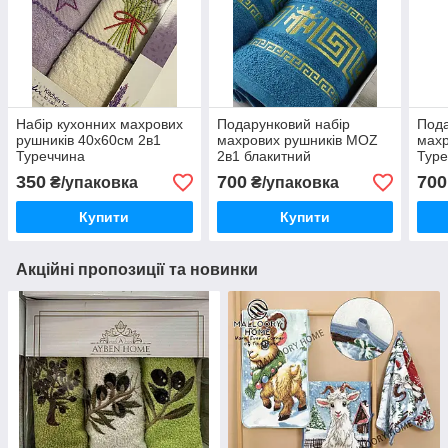
Набір кухонних махрових
Подарунковий набір
Пода
рушників 40х60см 2в1
махрових рушників MOZ
махр
Туреччина
2в1 блакитний
Туре
350
700
700
₴/упаковка
₴/упаковка
Купити
Купити
Акційні пропозиції та новинки