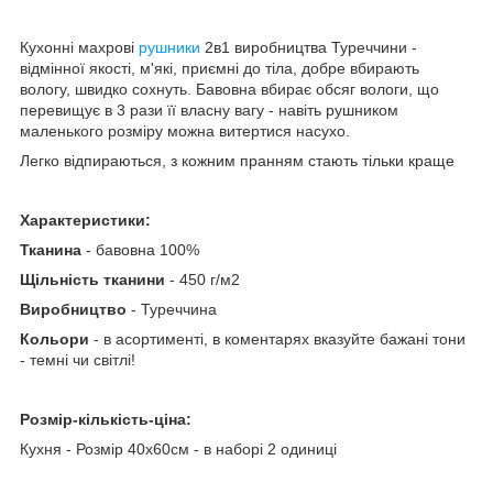
Кухонні махрові
рушники
2в1 виробництва Туреччини -
відмінної якості, м'які, приємні до тіла, добре вбирають
вологу, швидко сохнуть. Бавовна вбирає обсяг вологи, що
перевищує в 3 рази її власну вагу - навіть рушником
маленького розміру можна витертися насухо.
Легко відпираються, з кожним пранням стають тільки краще
Характеристики:
Тканина
- бавовна 100%
Щільність тканини
- 450 г/м2
Виробництво
- Туреччина
Кольори
- в асортименті, в коментарях вказуйте бажані тони
- темні чи світлі!
Розмір-кількість-ціна:
Кухня - Розмір 40х60см - в наборі 2 одиниці