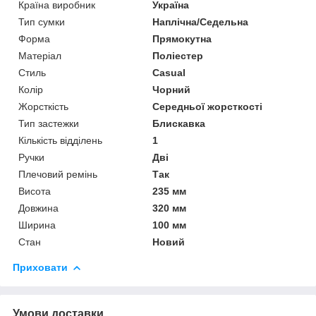
Країна виробник
Україна
Тип сумки
Наплічна/Седельна
Форма
Прямокутна
Матеріал
Поліестер
Стиль
Casual
Колір
Чорний
Жорсткість
Середньої жорсткості
Тип застежки
Блискавка
Кількість відділень
1
Ручки
Дві
Плечовий ремінь
Так
Висота
235 мм
Довжина
320 мм
Ширина
100 мм
Стан
Новий
Приховати
Умови доставки