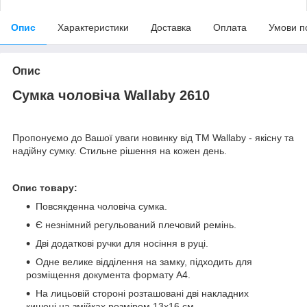
Опис
Характеристики
Доставка
Оплата
Умови п
Опис
Сумка чоловіча Wallaby 2610
Пропонуємо до Вашої уваги новинку від ТМ Wallaby - якісну та
надійну сумку. Стильне рішення на кожен день.
Опис товару:
Повсякденна чоловіча сумка.
Є незнімний регульований плечовий ремінь.
Дві додаткові ручки для носіння в руці.
Одне велике відділення на замку, підходить для
розміщення документа формату А4.
На лицьовій стороні розташовані дві накладних
кишені на змійках розміром 13х16 см.