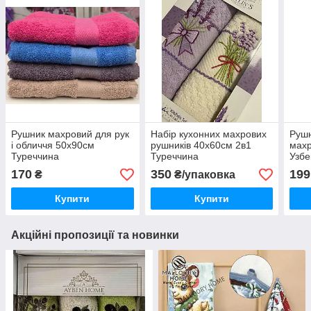
Рушник махровий для рук
Набір кухонних махрових
Рушн
і обличчя 50х90см
рушників 40х60см 2в1
махр
Туреччина
Туреччина
Узбе
170
350
199
₴
₴/упаковка
Купити
Купити
Акційні пропозиції та новинки