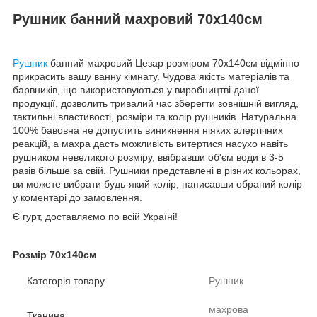
Рушник банний махровий 70х140см
Рушник
банний махровий Цезар розміром 70х140см відмінно
прикрасить вашу ванну кімнату. Чудова якість матеріалів та
барвників, що використовуються у виробництві даної
продукції, дозволить тривалий час зберегти зовнішній вигляд,
тактильні властивості, розміри та колір рушників. Натуральна
100% бавовна не допустить виникнення ніяких алергічних
реакцій, а махра дасть можливість витертися насухо навіть
рушником невеликого розміру, ввібравши об'єм води в 3-5
разів більше за свій. Рушники представлені в різних кольорах,
ви можете вибрати будь-який колір, написавши обраний колір
у коментарі до замовлення.
Є гурт, доставляємо по всій Україні!
Розмір 70х140см
Категорія товару
Рушник
махрова
Тканина