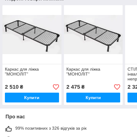
Каркас для ліжка
Каркас для ліжка
СТІ
"МОНОЛІТ"
"МОНОЛІТ"
інвал
непр
2 510
2 475
2 3
₴
₴
Купити
Купити
Про нас
99% позитивних з 326 відгуків за рік